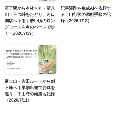
笹子駅から本社ヶ丸・清八
記事添削を生成AIへ依頼す
山・三つ峠をたどり、河口
る｜山行後の添削手順の記
湖駅へ下る｜若い頃のロン
録（2026/7/18）
グコースを今のペースで歩
く（2026/7/19）
富士山・吉田ルートから剣
ヶ峰へ｜早朝出発でお鉢を
巡り、下山時の頭痛も記録
（2026/7/11）