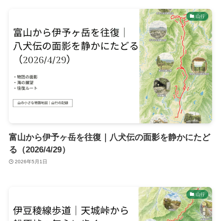
山行
富山から伊予ヶ岳を往復｜八犬伝の面影を静かにたど
る（2026/4/29）
2026年5月1日
山行