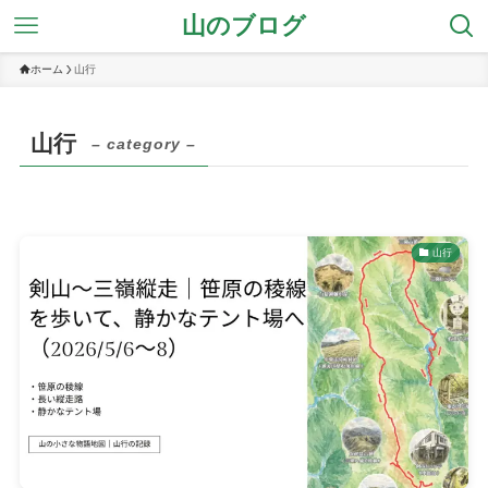
山のブログ
ホーム
山行
山行
– category –
山行