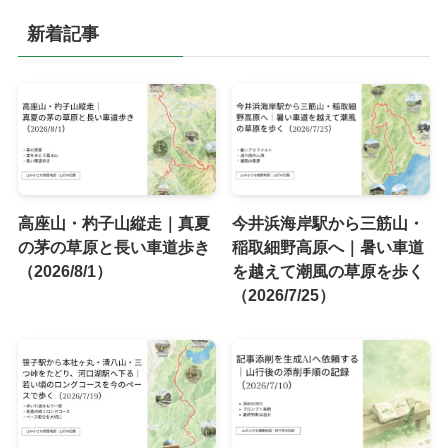
新着記事
高座山・杓子山縦走｜真夏
今井浜海岸駅から三筋山・
の茅の草原と長い車道歩き
稲取細野高原へ｜暑い車道
（2026/8/1）
を越えて潮風の草原を歩く
（2026/7/25）