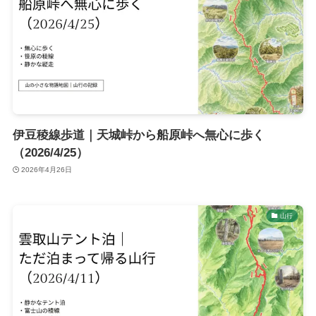
伊豆稜線歩道｜天城峠から船原峠へ無心に歩く
（2026/4/25）
2026年4月26日
山行