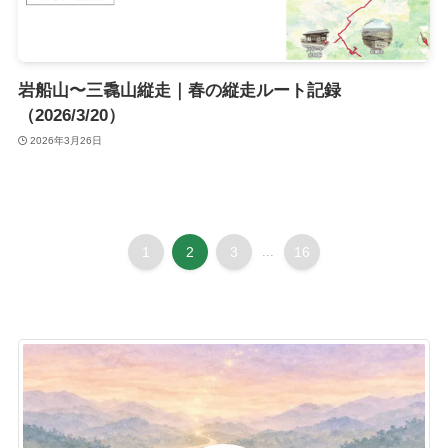
岩船山〜三毳山縦走｜春の縦走ルート記録
（2026/3/20）
2026年3月26日
1
2
3
...
16