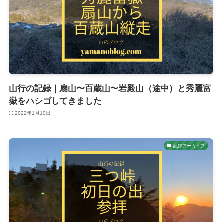
山行の記録｜扇山〜百蔵山〜岩殿山（途中）と秀麗富
嶽をハシゴしてきました
2022年1月10日
記録アーカイブ