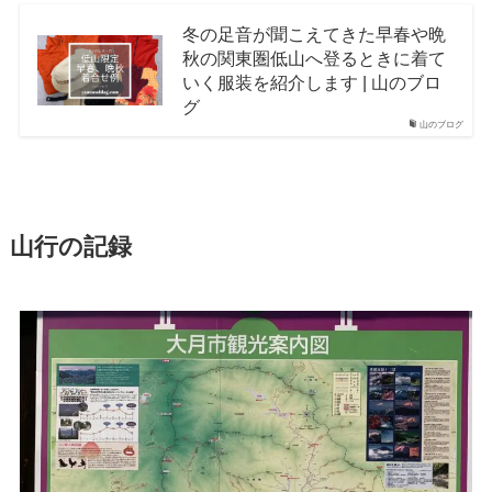
冬の足音が聞こえてきた早春や晩
秋の関東圏低山へ登るときに着て
いく服装を紹介します | 山のブロ
グ
山のブログ
山行の記録