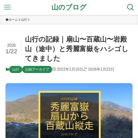
山のブログ
ホーム
山行
山行の記録｜扇山〜百蔵山〜岩殿
2026
山（途中）と秀麗富嶽をハシゴし
1/22
てきました
2022年1月10日
2026年1月22日
山行
記録アーカイブ