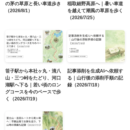
の茅の草原と長い車道歩き
稲取細野高原へ｜暑い車道
（2026/8/1）
を越えて潮風の草原を歩く
（2026/7/25）
笹子駅から本社ヶ丸・清八
記事添削を生成AIへ依頼す
山・三つ峠をたどり、河口
る｜山行後の添削手順の記
湖駅へ下る｜若い頃のロン
録（2026/7/18）
グコースを今のペースで歩
く（2026/7/19）