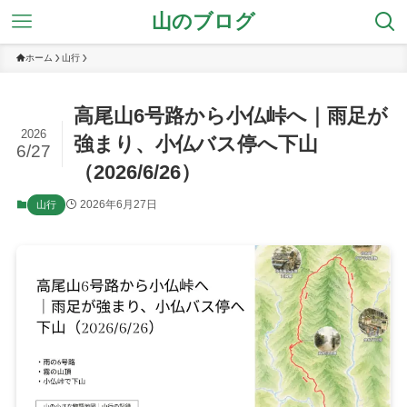
山のブログ
ホーム
山行
高尾山6号路から小仏峠へ｜雨足が
2026
強まり、小仏バス停へ下山
6/27
（2026/6/26）
2026年6月27日
山行