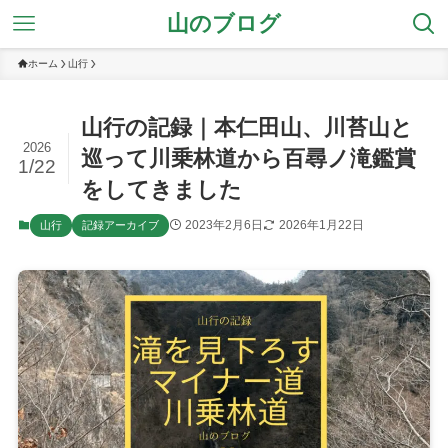
山のブログ
ホーム
山行
山行の記録｜本仁田山、川苔山と
2026
巡って川乗林道から百尋ノ滝鑑賞
1/22
をしてきました
2023年2月6日
2026年1月22日
山行
記録アーカイブ