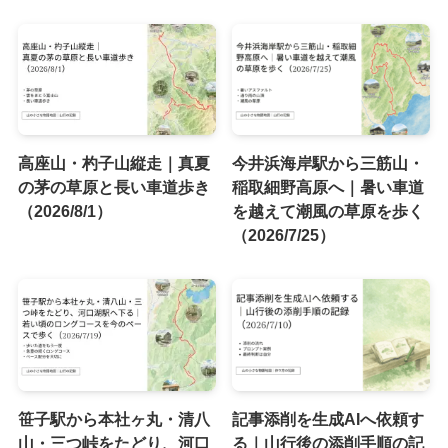
高座山・杓子山縦走｜真夏
今井浜海岸駅から三筋山・
の茅の草原と長い車道歩き
稲取細野高原へ｜暑い車道
（2026/8/1）
を越えて潮風の草原を歩く
（2026/7/25）
笹子駅から本社ヶ丸・清八
記事添削を生成AIへ依頼す
山・三つ峠をたどり、河口
る｜山行後の添削手順の記