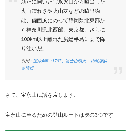
新たに開いた宝永火口から噴出した
火山礫れきや火山灰などの噴出物
は、偏西風にのって静岡県北東部か
ら神奈川県北西部、東京都、さらに
100km以上離れた房総半島にまで降
り注いだ。
引用：
宝永4年（1707）富士山噴火 – 内閣府防
災情報
さて、宝永山に話を戻します。
宝永山に至るための登山ルートは次の3つです。